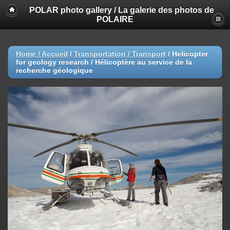
POLAR photo gallery / La galerie des photos de
POLAIRE
Home / Accueil
/
Transportation / Transport
/
Helicopter
for geology research / Hélicoptère au service de la
recherche géologique