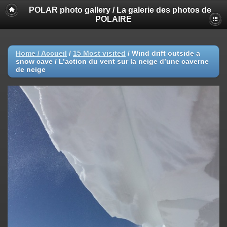
POLAR photo gallery / La galerie des photos de
POLAIRE
Home / Accueil
/
15 Most visited
/
Wind drift outside a
snow cave / L’action du vent sur la neige d’une caverne
de neige