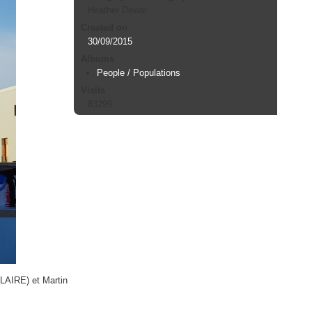
Heather Dewar
Created on
30/09/2015
Albums
People / Populations
Visits
83299
LAIRE) et Martin