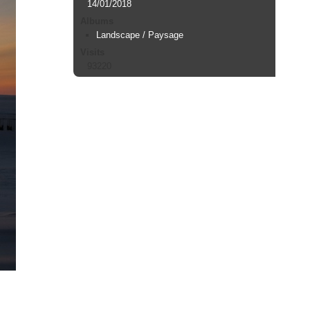
14/01/2018
Albums
Landscape / Paysage
Visits
93220