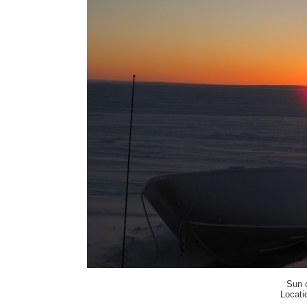
Sun o
Locati