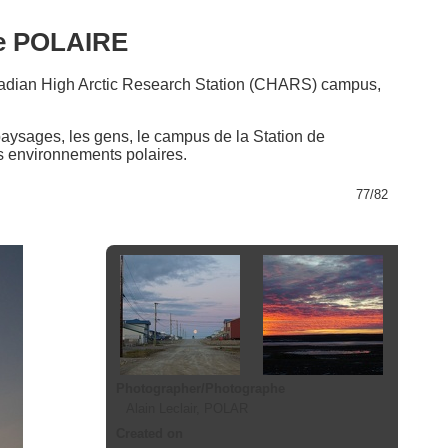
de POLAIRE
anadian High Arctic Research Station (CHARS) campus,
 paysages, les gens, le campus de la Station de
s environnements polaires.
77/82
Photographer/Photographe
Alain Leclair, POLAR
Created on