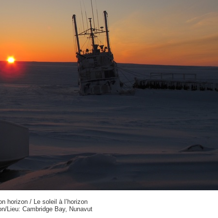
n horizon / Le soleil à l’horizon
on/Lieu: Cambridge Bay, Nunavut